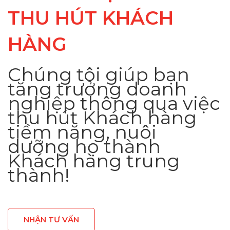
THU HÚT KHÁCH
HÀNG
Chúng tôi giúp bạn
tăng trưởng doanh
nghiệp thông qua việc
thu hút Khách hàng
tiềm năng, nuôi
dưỡng họ thành
Khách hàng trung
thành!
NHẬN TƯ VẤN