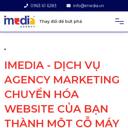
0963 61 6283
info@imedia.vn
Thay đổi để bứt phá
IMEDIA - DỊCH VỤ
AGENCY MARKETING
CHUYỂN HÓA
WEBSITE CỦA BẠN
THÀNH MỘT CỖ MÁY