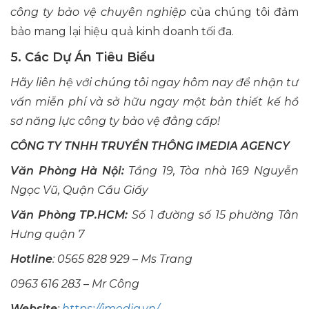
công ty bảo vệ chuyên nghiệp
của chúng tôi đảm
bảo mang lại hiệu quả kinh doanh tối đa.
5. Các Dự Án Tiêu Biểu
Hãy liên hệ với chúng tôi ngay hôm nay để nhận tư
vấn miễn phí và sở hữu ngay một bản
thiết kế hồ
sơ năng lực công ty bảo vệ
đẳng cấp!
CÔNG TY TNHH TRUYỀN THÔNG IMEDIA AGENCY
Văn Phòng Hà Nội:
Tầng 19, Tòa nhà 169 Nguyễn
Ngọc Vũ, Quận Cầu Giấy
Văn Phòng TP.HCM:
Số 1 đường số 15 phường Tân
Hưng quận 7
Hotline
: 0565 828 929 – Ms Trang
0963 616 283 – Mr Công
Website
:
https://imedia.vn/