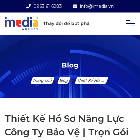
0963 61 6283
info@imedia.vn
Thay đổi để bứt phá
Blog
»
»
Trang chủ
Blog
Thiết Kế Hồ Sơ Năng Lực Công Ty Bảo Vệ | Trọn Gói Từ 249K
Thiết Kế Hồ Sơ Năng Lực
Công Ty Bảo Vệ | Trọn Gói