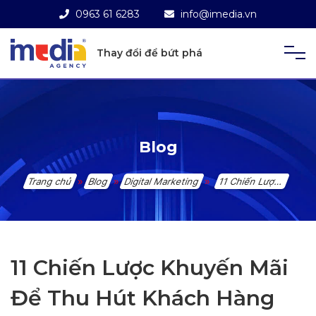
0963 61 6283
info@imedia.vn
Thay đổi để bứt phá
Blog
»
»
»
Trang chủ
Blog
Digital Marketing
11 Chiến Lược Khuyến Mãi Để Thu Hút Khách Hàng
11 Chiến Lược Khuyến Mãi
Để Thu Hút Khách Hàng