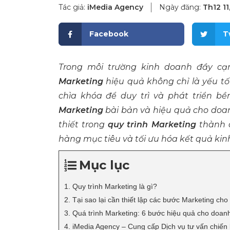
Tác giả:
iMedia Agency
Ngày đăng:
Th12 11
Facebook
T
Trong môi trường kinh doanh đầy cạ
Marketing
hiệu quả không chỉ là yếu t
chìa khóa để duy trì và phát triển b
Marketing
bài bản và hiệu quả cho do
thiết trong
quy trình Marketing
thành 
hàng mục tiêu và tối ưu hóa kết quả kin
Mục lục
1. Quy trình Marketing là gì?
2. Tại sao lại cần thiết lập các bước Marketing ch
3. Quá trình Marketing: 6 bước hiệu quả cho doan
4. iMedia Agency – Cung cấp Dịch vụ tư vấn chiến 