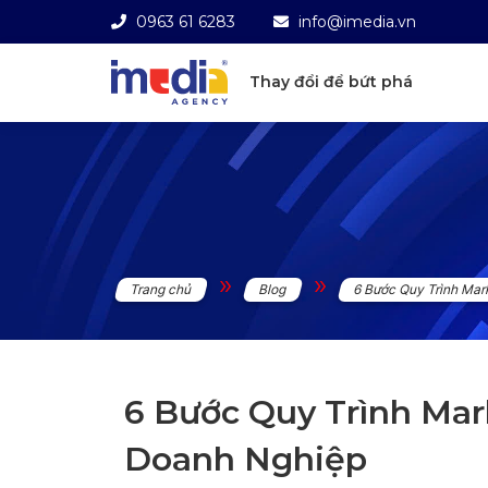
0963 61 6283
info@imedia.vn
Thay đổi để bứt phá
»
»
Trang chủ
Blog
6 Bước Quy Trình Ma
6 Bước Quy Trình Ma
Doanh Nghiệp