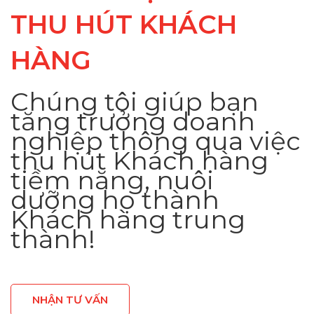
THU HÚT KHÁCH
HÀNG
Chúng tôi giúp bạn
tăng trưởng doanh
nghiệp thông qua việc
thu hút Khách hàng
tiềm năng, nuôi
dưỡng họ thành
Khách hàng trung
thành!
NHẬN TƯ VẤN