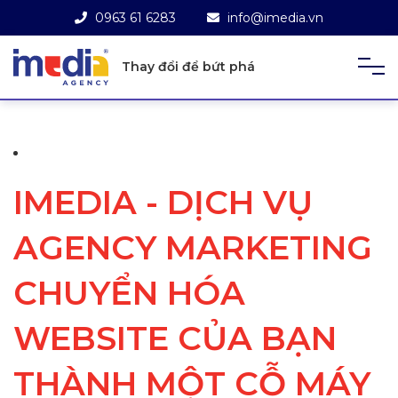
0963 61 6283
info@imedia.vn
Thay đổi để bứt phá
IMEDIA - DỊCH VỤ
AGENCY MARKETING
CHUYỂN HÓA
WEBSITE CỦA BẠN
THÀNH MỘT CỖ MÁY