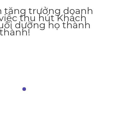
n tăng trưởng doanh
việc thu hút Khách
uôi dưỡng họ thành
thành!