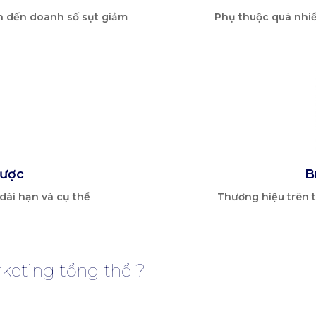
n dến doanh số sụt giảm
Phụ thuộc quá nhi
lược
B
ài hạn và cụ thể
Thương hiệu trên t
rketing tổng thể ?