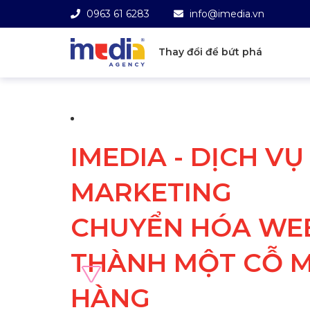
0963 61 6283
info@imedia.vn
Thay đổi để bứt phá
IMEDIA - DỊCH V
MARKETING
CHUYỂN HÓA WEB
THÀNH MỘT CỖ M
HÀNG