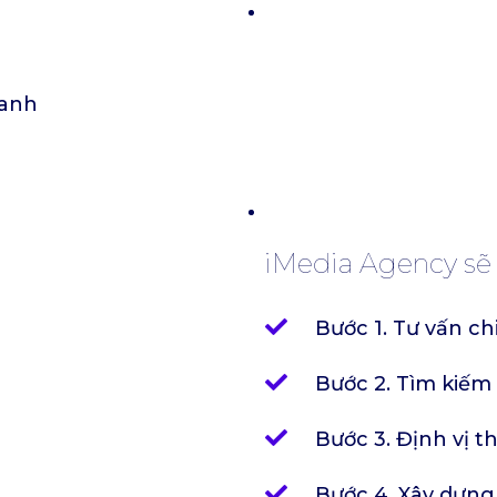
ranh
iMedia Agency sẽ g
Bước 1. Tư vấn ch
Bước 2. Tìm kiế
Bước 3. Định vị t
Bước 4. Xây dựn