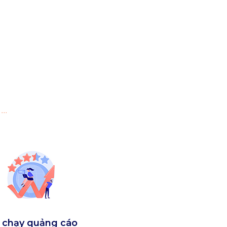
.
 chạy quảng cáo