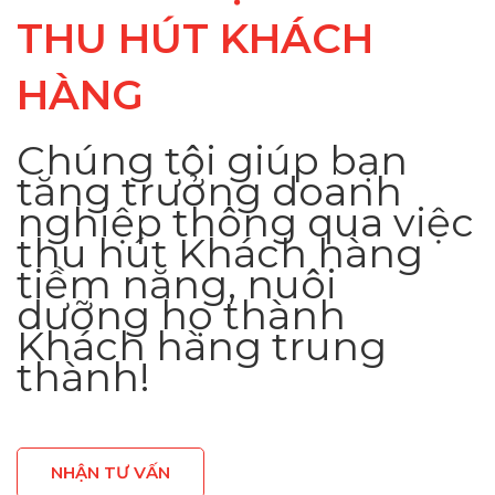
THU HÚT KHÁCH
HÀNG
Chúng tôi giúp bạn
tăng trưởng doanh
nghiệp thông qua việc
thu hút Khách hàng
tiềm năng, nuôi
dưỡng họ thành
Khách hàng trung
thành!
NHẬN TƯ VẤN