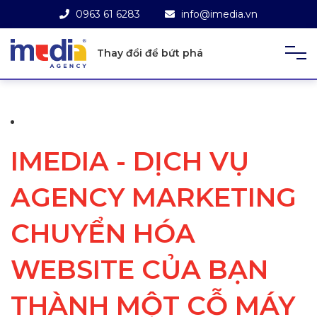
0963 61 6283
info@imedia.vn
Thay đổi để bứt phá
IMEDIA - DỊCH VỤ
AGENCY MARKETING
CHUYỂN HÓA
WEBSITE CỦA BẠN
THÀNH MỘT CỖ MÁY