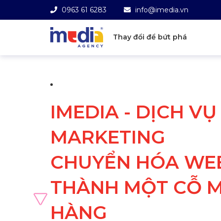
0963 61 6283
info@imedia.vn
Thay đổi để bứt phá
IMEDIA - DỊCH V
MARKETING
CHUYỂN HÓA WEB
THÀNH MỘT CỖ M
HÀNG