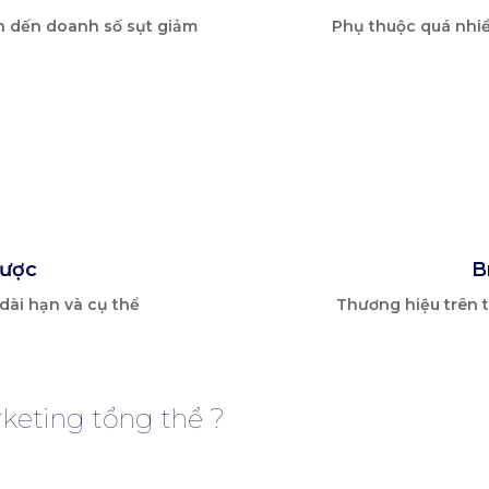
n dến doanh số sụt giảm
Phụ thuộc quá nhi
lược
B
ài hạn và cụ thể
Thương hiệu trên t
rketing tổng thể ?