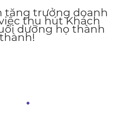
n tăng trưởng doanh
việc thu hút Khách
uôi dưỡng họ thành
thành!