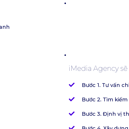
ranh
iMedia Agency sẽ g
Bước 1. Tư vấn ch
Bước 2. Tìm kiế
Bước 3. Định vị t
Bước 4. Xây dựn