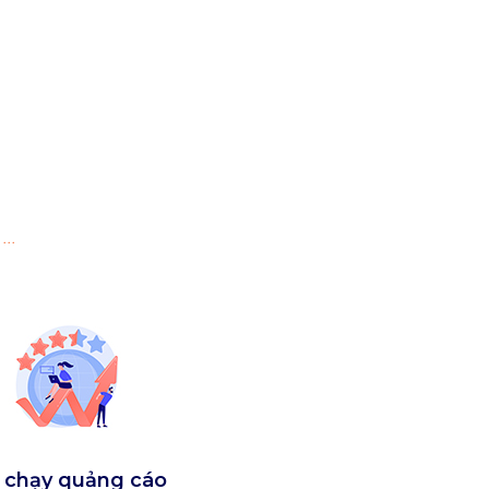
.
 chạy quảng cáo