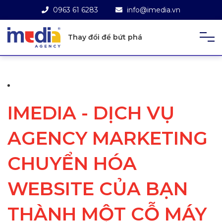
0963 61 6283
info@imedia.vn
Thay đổi để bứt phá
IMEDIA - DỊCH VỤ
AGENCY MARKETING
CHUYỂN HÓA
WEBSITE CỦA BẠN
THÀNH MỘT CỖ MÁY