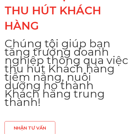
THU HÚT KHÁCH
HÀNG
Chúng tôi giúp bạn
tăng trưởng doanh
nghiệp thông qua việc
thu hút Khách hàng
tiềm năng, nuôi
dưỡng họ thành
Khách hàng trung
thành!
NHẬN TƯ VẤN