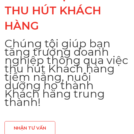
THU HÚT KHÁCH
HÀNG
Chúng tôi giúp bạn
tăng trưởng doanh
nghiệp thông qua việc
thu hút Khách hàng
tiềm năng, nuôi
dưỡng họ thành
Khách hàng trung
thành!
NHẬN TƯ VẤN