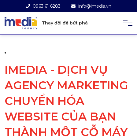
0963 61 6283
info@imedia.vn
Thay đổi để bứt phá
IMEDIA - DỊCH VỤ
AGENCY MARKETING
CHUYỂN HÓA
WEBSITE CỦA BẠN
THÀNH MỘT CỖ MÁY