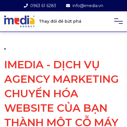
0963 61 6283
info@imedia.vn
Thay đổi để bứt phá
IMEDIA - DỊCH VỤ
AGENCY MARKETING
CHUYỂN HÓA
WEBSITE CỦA BẠN
THÀNH MỘT CỖ MÁY