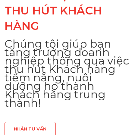
THU HÚT KHÁCH
HÀNG
Chúng tôi giúp bạn
tăng trưởng doanh
nghiệp thông qua việc
thu hút Khách hàng
tiềm năng, nuôi
dưỡng họ thành
Khách hàng trung
thành!
NHẬN TƯ VẤN