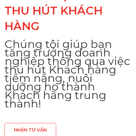
THU HÚT KHÁCH
HÀNG
Chúng tôi giúp bạn
tăng trưởng doanh
nghiệp thông qua việc
thu hút Khách hàng
tiềm năng, nuôi
dưỡng họ thành
Khách hàng trung
thành!
NHẬN TƯ VẤN