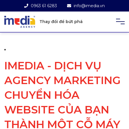
0963 61 6283
info@imedia.vn
Thay đổi để bứt phá
IMEDIA - DỊCH VỤ
AGENCY MARKETING
CHUYỂN HÓA
WEBSITE CỦA BẠN
THÀNH MỘT CỖ MÁY