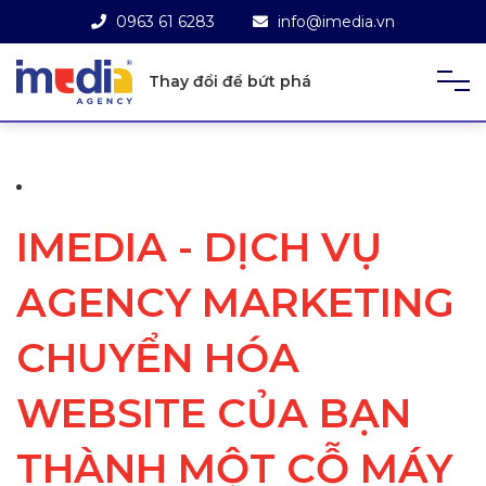
0963 61 6283
info@imedia.vn
Thay đổi để bứt phá
IMEDIA - DỊCH VỤ
AGENCY MARKETING
CHUYỂN HÓA
WEBSITE CỦA BẠN
THÀNH MỘT CỖ MÁY