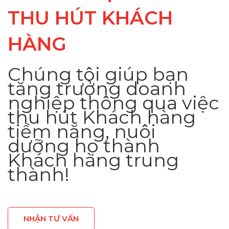
THU HÚT KHÁCH
HÀNG
Chúng tôi giúp bạn
tăng trưởng doanh
nghiệp thông qua việc
thu hút Khách hàng
tiềm năng, nuôi
dưỡng họ thành
Khách hàng trung
thành!
NHẬN TƯ VẤN