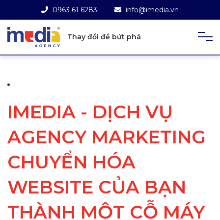
0963 61 6283
info@imedia.vn
Thay đổi để bứt phá
IMEDIA - DỊCH VỤ
AGENCY MARKETING
CHUYỂN HÓA
WEBSITE CỦA BẠN
THÀNH MỘT CỖ MÁY