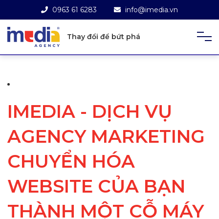
0963 61 6283
info@imedia.vn
Thay đổi để bứt phá
IMEDIA - DỊCH VỤ
AGENCY MARKETING
CHUYỂN HÓA
WEBSITE CỦA BẠN
THÀNH MỘT CỖ MÁY