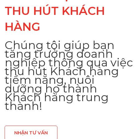
THU HÚT KHÁCH
HÀNG
Chúng tôi giúp bạn
tăng trưởng doanh
nghiệp thông qua việc
thu hút Khách hàng
tiềm năng, nuôi
dưỡng họ thành
Khách hàng trung
thành!
NHẬN TƯ VẤN