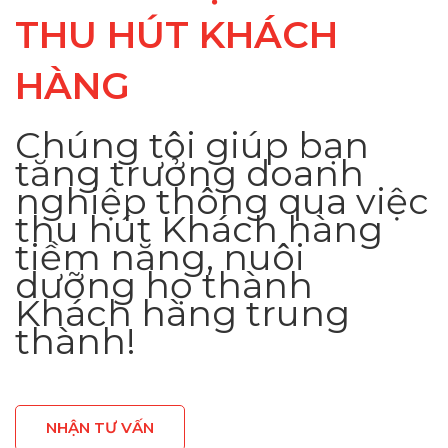
THU HÚT KHÁCH
HÀNG
Chúng tôi giúp bạn
tăng trưởng doanh
nghiệp thông qua việc
thu hút Khách hàng
tiềm năng, nuôi
dưỡng họ thành
Khách hàng trung
thành!
NHẬN TƯ VẤN