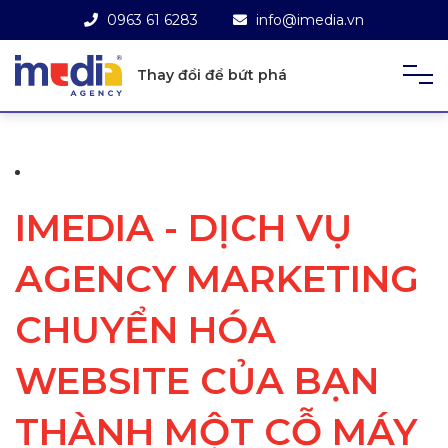
0963 61 6283
info@imedia.vn
Thay đổi để bứt phá
IMEDIA - DỊCH VỤ
AGENCY MARKETING
CHUYỂN HÓA
WEBSITE CỦA BẠN
THÀNH MỘT CỖ MÁY