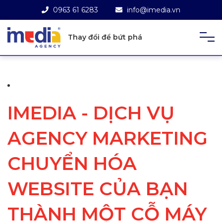
0963 61 6283
info@imedia.vn
Thay đổi để bứt phá
IMEDIA - DỊCH VỤ
AGENCY MARKETING
CHUYỂN HÓA
WEBSITE CỦA BẠN
THÀNH MỘT CỖ MÁY