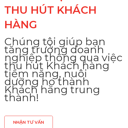
THU HÚT KHÁCH
HÀNG
Chúng tôi giúp bạn
tăng trưởng doanh
nghiệp thông qua việc
thu hút Khách hàng
tiềm năng, nuôi
dưỡng họ thành
Khách hàng trung
thành!
NHẬN TƯ VẤN