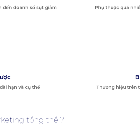
n dến doanh số sụt giảm
Phụ thuộc quá nhi
lược
B
ài hạn và cụ thể
Thương hiệu trên t
rketing tổng thể ?