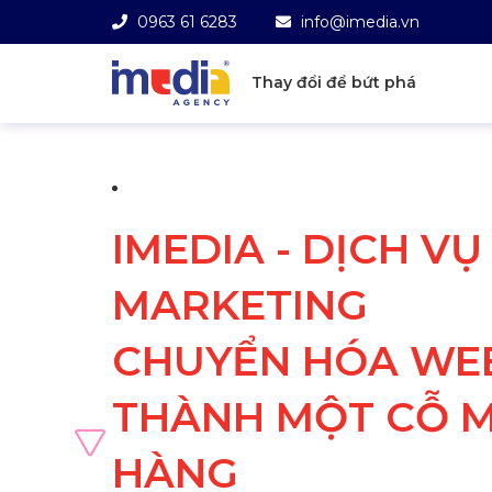
0963 61 6283
info@imedia.vn
Thay đổi để bứt phá
IMEDIA - DỊCH V
MARKETING
CHUYỂN HÓA WEB
THÀNH MỘT CỖ M
HÀNG