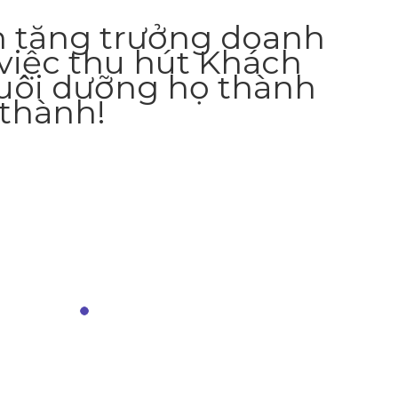
n tăng trưởng doanh
việc thu hút Khách
uôi dưỡng họ thành
thành!