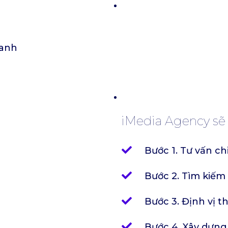
ranh
iMedia Agency sẽ g
Bước 1. Tư vấn ch
Bước 2. Tìm kiế
Bước 3. Định vị t
Bước 4. Xây dựn