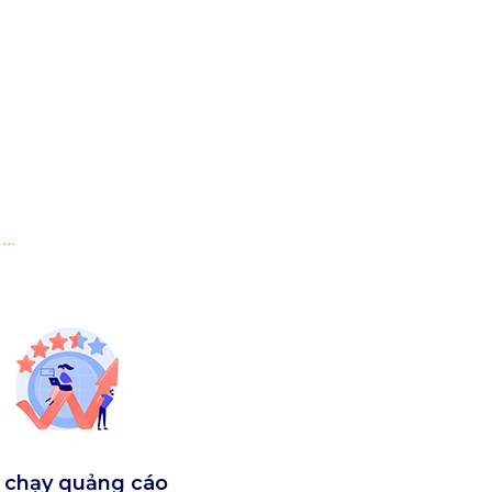
.
 chạy quảng cáo