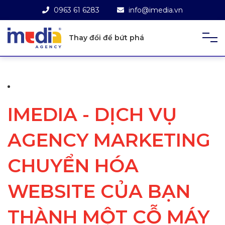
0963 61 6283
info@imedia.vn
Thay đổi để bứt phá
IMEDIA - DỊCH VỤ
AGENCY MARKETING
CHUYỂN HÓA
WEBSITE CỦA BẠN
THÀNH MỘT CỖ MÁY