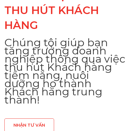
THU HÚT KHÁCH
HÀNG
Chúng tôi giúp bạn
tăng trưởng doanh
nghiệp thông qua việc
thu hút Khách hàng
tiềm năng, nuôi
dưỡng họ thành
Khách hàng trung
thành!
NHẬN TƯ VẤN