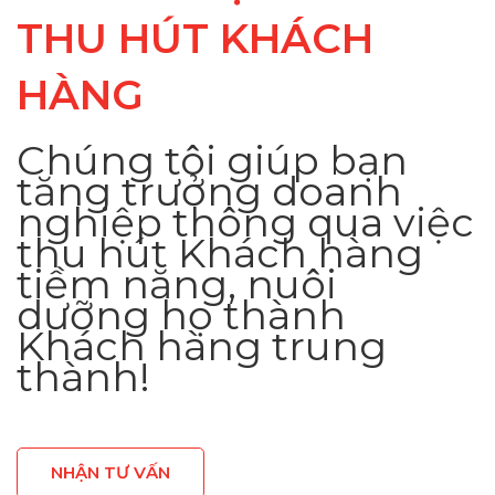
THU HÚT KHÁCH
HÀNG
Chúng tôi giúp bạn
tăng trưởng doanh
nghiệp thông qua việc
thu hút Khách hàng
tiềm năng, nuôi
dưỡng họ thành
Khách hàng trung
thành!
NHẬN TƯ VẤN