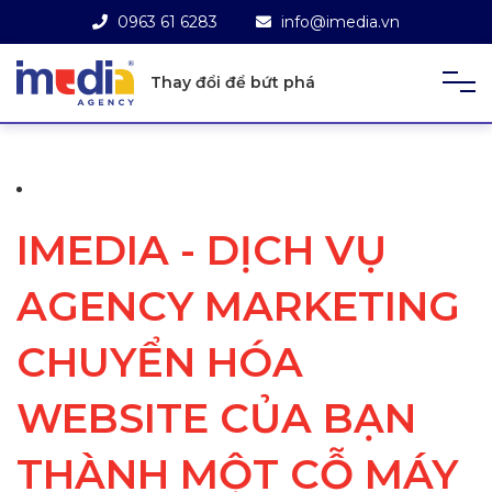
0963 61 6283
info@imedia.vn
Thay đổi để bứt phá
IMEDIA - DỊCH VỤ
AGENCY MARKETING
CHUYỂN HÓA
WEBSITE CỦA BẠN
THÀNH MỘT CỖ MÁY