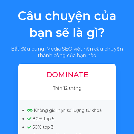
Câu chuyện của
bạn sẽ là gì?
Bắt đầu cùng iMedia SEO viết nên câu chuyện
thành công của bạn nào
DOMINATE
Trên 12 tháng
Không giới hạn số lượng từ khoá
80% top 5
50% top 3