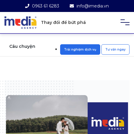
0963 61 6283
info@imedia.vn
Thay đổi để bứt phá
Câu chuyện
Trải nghiệm dịch vụ
Tư vấn ngay