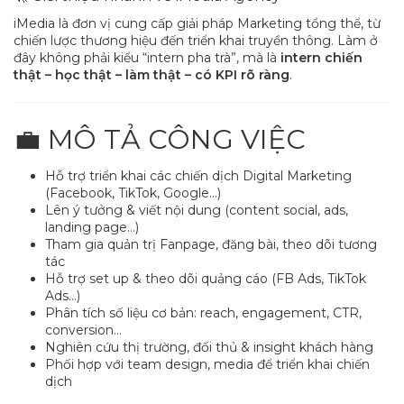
iMedia là đơn vị cung cấp giải pháp Marketing tổng thể, từ
chiến lược thương hiệu đến triển khai truyền thông. Làm ở
đây không phải kiểu “intern pha trà”, mà là
intern chiến
thật – học thật – làm thật – có KPI rõ ràng
.
💼 MÔ TẢ CÔNG VIỆC
Hỗ trợ triển khai các chiến dịch Digital Marketing
(Facebook, TikTok, Google…)
Lên ý tưởng & viết nội dung (content social, ads,
landing page…)
Tham gia quản trị Fanpage, đăng bài, theo dõi tương
tác
Hỗ trợ set up & theo dõi quảng cáo (FB Ads, TikTok
Ads…)
Phân tích số liệu cơ bản: reach, engagement, CTR,
conversion…
Nghiên cứu thị trường, đối thủ & insight khách hàng
Phối hợp với team design, media để triển khai chiến
dịch