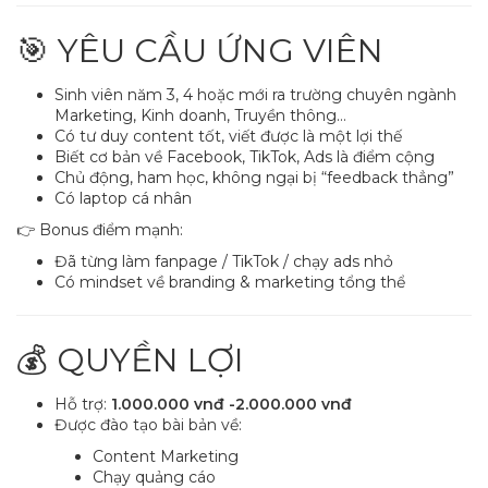
🎯 YÊU CẦU ỨNG VIÊN
Sinh viên năm 3, 4 hoặc mới ra trường chuyên ngành
Marketing, Kinh doanh, Truyền thông…
Có tư duy content tốt, viết được là một lợi thế
Biết cơ bản về Facebook, TikTok, Ads là điểm cộng
Chủ động, ham học, không ngại bị “feedback thẳng”
Có laptop cá nhân
👉 Bonus điểm mạnh:
Đã từng làm fanpage / TikTok / chạy ads nhỏ
Có mindset về branding & marketing tổng thể
💰 QUYỀN LỢI
Hỗ trợ:
1.000.000 vnđ -2.000.000 vnđ
Được đào tạo bài bản về:
Content Marketing
Chạy quảng cáo