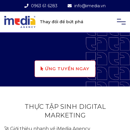
0963 61 6283
info@imedia.vn
Thay đổi để bứt phá
ỨNG TUYỂN NGAY
THỰC TẬP SINH DIGITAL
MARKETING
🚀 Giới thiệu nhanh về iMedia Agency